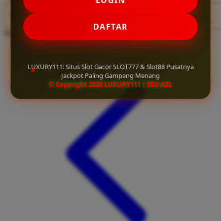
Twistshake
CLAIM BONUS
TY Toys
DAFTAR
Share product:
U
LUXURY111: Situs Slot Gacor SLOT777 & Slot88 Pusatnya
Jackpot Paling Gampang Menang
© Copyright 2026 LUXURY111 | SEO AZL
V
Veja
Vitaflow
Vtech
W
Waterland
Wellness
X