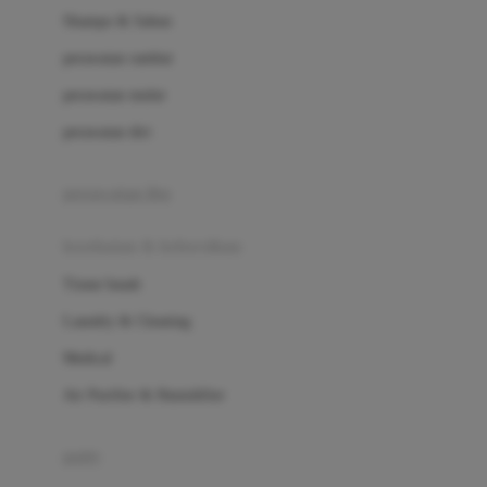
London Taxi
Shampo & Sabun
Love To Dream
perawatan rambut
perawatan mulut
M
perawatan diri
Magformers
Mama's Choice
perawatan ibu
Mamas&Papas
kesehatan & kebersihan
Mamaway
Tissue basah
Maxi Cosi
Laundry & Cleaning
Megabloks
Medical
Micro
Air Purifier & Humidifier
MiDeer
Mimi & Lula
potty
Mini Monkey