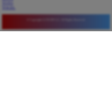
TOTO
TOGEL
© Copyright LUXURY111. All Rights Reserved.