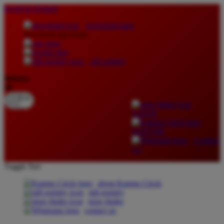
lewati ke Konten
download apps
download app from:
gift registry
Bahasa
ID
LOGIN
DAFTAR
Contact
Us
Toggle Nav
about Kanmo Circle
gift registry
store finder
contact us