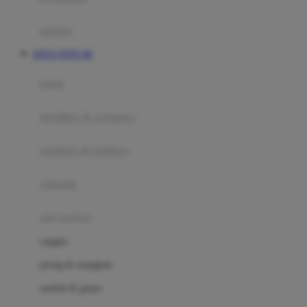
Happy Tummy
Hauck
matras
Havaianas
SITUS TOTO 4D
Hegen
botol
Hot Wheels
sterilizer & warmers
Hybrid
soothers & teethers
I
Inlacta DHA
celemek
Interlac
alat makan
Ivenet
cangkir
J
piring & mangkuk
Jack N Jill
sendok & garpu
Joie