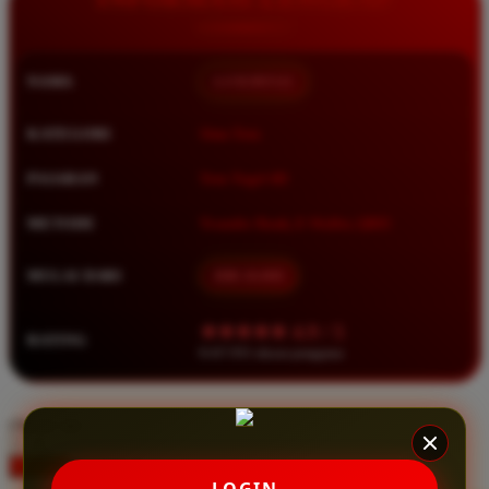
Squishmallows
Starbooks
NAMA
LUXURY111
Stick-O
Stokke
KATEGORI
Situs Toto
Sudocrem
PASARAN
Toto Togel 4D
Sumimo
METODE
Transfer Bank, E-Wallet, QRIS
Sunnylife
Sun-Staches
MULAI DARI
IDR 10.000
Swimava
★★★★★ 4.9 / 5
RATING
T
8.417.951 ulasan pengguna
Tommee Tippee
choose qty
Trunki
DAFTAR
Tutti Bambini
LOGIN
LOGIN