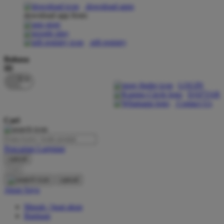
download apps
download app from:
Oh Ma Grain
Okiedog
gift registry
P
Bahasa
ID
Peachy
LOGIN
Phil & Ted's
DAFTAR
Contact Us
Philips Avent
Cari
Pigeon
Playgro
Pencarian Lanjutan
cancel
Poled Global
Cari
Ponycycle
cancel
Akun Saya
Puma
Masuk / buat akun
Pureats
Bantuan