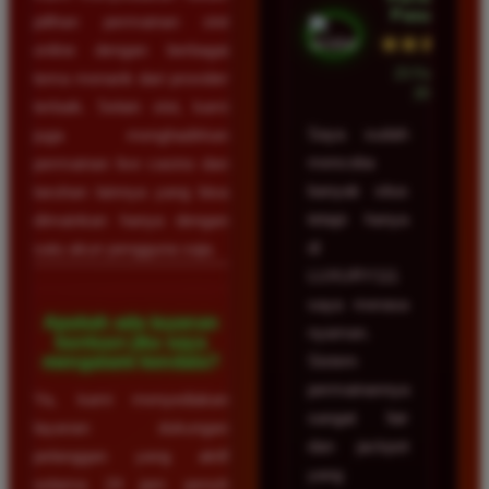
Pasuruan
pilihan permainan slot
★★★★★
online dengan berbagai
23 Februari
tema menarik dari provider
2026
terbaik. Selain slot, kami
Saya sudah
juga menghadirkan
mencoba
permainan live casino dan
banyak situs
taruhan lainnya yang bisa
tetapi hanya
dimainkan hanya dengan
di
satu akun pengguna saja.
LUXURY111
saya merasa
Apakah ada layanan
nyaman.
bantuan jika saya
mengalami kendala?
Sistem
permainannya
Ya, kami menyediakan
sangat fair
layanan dukungan
dan jackpot
pelanggan yang aktif
yang
selama 24 jam penuh