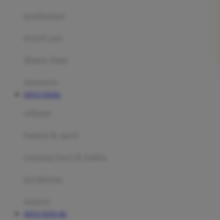
gendongan
travel cots
diaper bags
aksesoris
SITUS TOGEL
selimut
bantal & sprei
ranjang bayi & balita
perabotan
matras
SITUS TOTO 4D