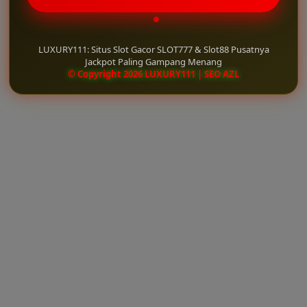
LUXURY111: Situs Slot Gacor SLOT777 & Slot88 Pusatnya
Jackpot Paling Gampang Menang
© Copyright 2026 LUXURY111 | SEO AZL