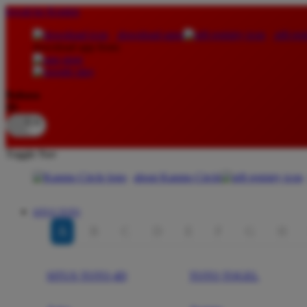
lewati ke Konten
download apps
gift reg
download app from:
Bahasa
ID
Toggle Nav
about Kanmo Circle
SITUS TOTO
A
B
C
D
E
F
G
H
SITUS TOTO 4D
TOTO TOGEL