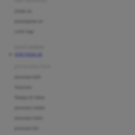
alat menyusui
pompa asi
penyimpanan asi
cooler bags
kursi makan
TOTO TOGEL 4D
perawatan bayi
perawatan kulit
Sunscreen
Shampo & Sabun
perawatan rambut
perawatan mulut
perawatan diri