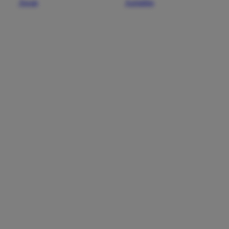
Awan
Azetabio