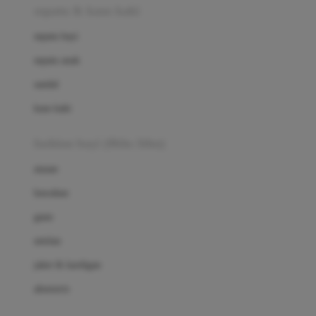
sepatu & kaus kaki
sepatu bayi
sepatu anak
sandal
kaus kaki
fashion bayi (0bln-3thn)
atasan
bawahan
gaun
setelan
jaket & kardigan
aksesoris