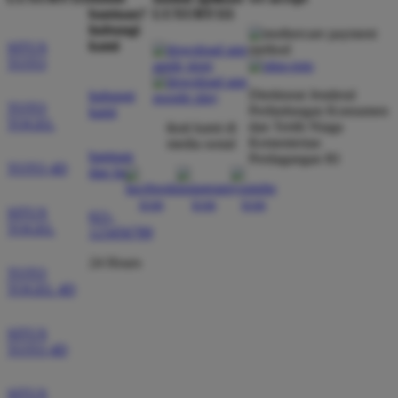
bantuan?
LUXURY111
hubungi
kami
SITUS
TOTO
Direktorat Jenderal
hubungi
TOTO
Perlindungan Konsumen
kami
TOGEL
dan Tertib Niaga
ikuti kami di
Kementerian
media sosial
bantuan
Perdagangan RI
TOTO 4D
dan faq
SITUS
021-
TOGEL
123456789
24 Hours
TOTO
TOGEL 4D
SITUS
TOTO 4D
SITUS