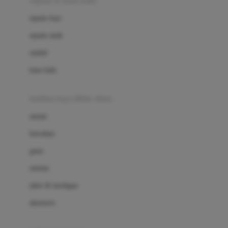
sepatu & kaus kaki
Bio Oil
sepatu bayi
Biolane
sepatu anak
Bite Fighters
sandal
Bizzi Growin
kaus kaki
Blackmores
fashion bayi (0bln-3thn)
Blooming Marvellous
atasan
Bonnels
bawahan
Bravado
gaun
Bruder
setelan
Brush Baby
jaket & kardigan
Buds Organics
aksesoris
Bugaboo
Buggygear