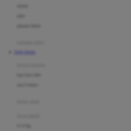
Dae Organics
setelan
Docare
jaket
Doona
pakaian dalam
Down To Earth
Drew
pakaian tidur
Dr. Brown's
TOTO TOGEL
E
kereta dorong
ELC
bayi baru lahir
Ergobaby
usia 6 bulan+
Expert Care
koper anak
Ezyroller
kursi mobil
F
0-13 Kg
Felt So Sweet