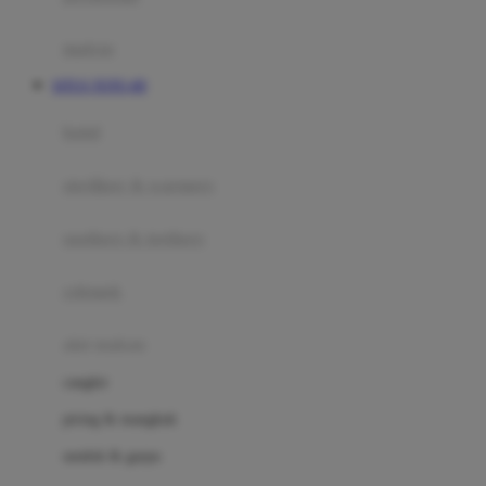
Happy Tummy
Hauck
matras
Havaianas
SITUS TOTO 4D
Hegen
botol
Hot Wheels
sterilizer & warmers
Hybrid
soothers & teethers
I
Inlacta DHA
celemek
Interlac
alat makan
Ivenet
cangkir
J
piring & mangkuk
Jack N Jill
sendok & garpu
Joie