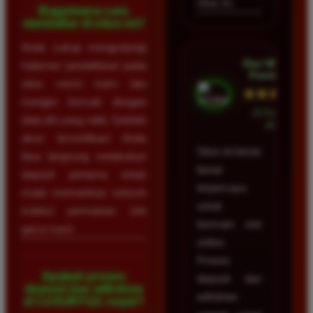
situs ini.
Bagaimana cara
mendaftar di situs ini?
Anda cukup mengunjungi
Dwi Wijaya •
halaman pendaftaran pada
Pontianak
situs resmi kami lalu
★★★★★
mengisi formulir dengan
23 Februari
data diri yang valid. Setelah
2026
akun terverifikasi Anda
Situs ini benar
bisa langsung melakukan
benar
deposit pertama untuk
terpercaya
mulai memainkan seluruh
untuk
koleksi permainan slot
bermain slot
gacor kami.
online.
Proses
Apakah proses
deposit dan
deposit dan withdraw
withdraw
di LUXURY111 cepat?