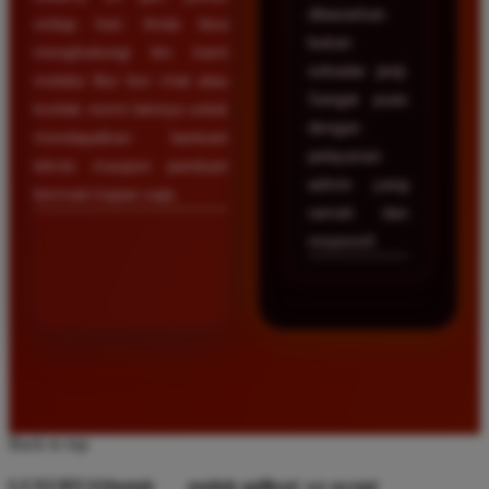
ditawarkan
setiap hari. Anda bisa
bukan
menghubungi tim kami
sekadar janji.
melalui fitur live chat atau
Sangat puas
kontak resmi lainnya untuk
dengan
mendapatkan bantuan
pelayanan
teknis maupun panduan
admin yang
bermain kapan saja.
ramah dan
responsif.
Back to top
LUXURY111
butuh
unduh aplikasi
we accept