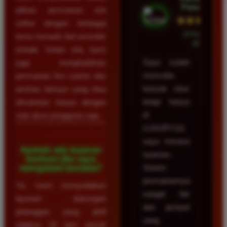
Pasuruan
pilihan permainan slot
★★★★★
online dengan berbagai
23 Februari
tema menarik dari provider
2026
terbaik. Selain slot, kami
Saya sudah
juga menghadirkan
mencoba
permainan live casino dan
banyak situs
taruhan lainnya yang bisa
tetapi hanya
dimainkan hanya dengan
di
satu akun pengguna saja.
LUXURY111
saya merasa
Apakah ada layanan
nyaman.
bantuan jika saya
mengalami kendala?
Sistem
permainannya
Ya, kami menyediakan
sangat fair
layanan dukungan
dan jackpot
pelanggan yang aktif
yang
selama 24 jam penuh