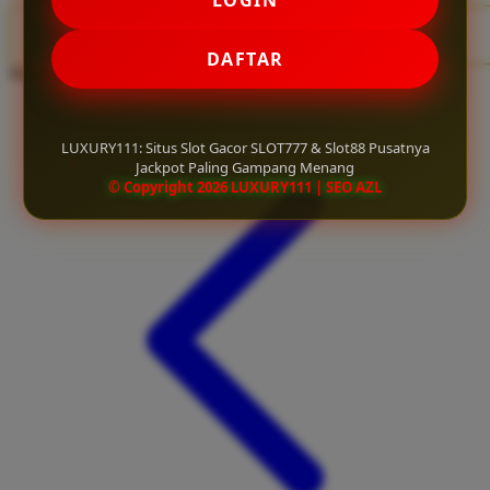
Twistshake
CLAIM BONUS
TY Toys
DAFTAR
Share product:
U
LUXURY111: Situs Slot Gacor SLOT777 & Slot88 Pusatnya
Jackpot Paling Gampang Menang
© Copyright 2026 LUXURY111 | SEO AZL
V
Veja
Vitaflow
Vtech
W
Waterland
Wellness
X