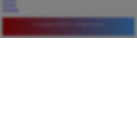
TOTO
TOGEL
© Copyright LUXURY111. All Rights Reserved.