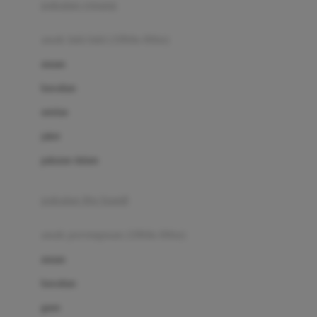
pakaian renang
Bumkins
anak laki-laki (18bln-8thn)
C
atasan
Cetaphil
bawahan
Chicco
setelan
Childlife
jaket
Clevamama
pakaian dalam
Cocolatte
Cottonseeds
pakaian ibu hamil
Cozy N Safe
anak perempuan (18bln-8thn)
Crane
atasan
Cybex
bawahan
D
gaun