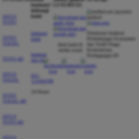
bantuan?
LUXURY111
hubungi
kami
SITUS
TOTO
Direktorat Jenderal
hubungi
TOTO
Perlindungan Konsumen
kami
TOGEL
dan Tertib Niaga
ikuti kami di
Kementerian
media sosial
bantuan
Perdagangan RI
TOTO 4D
dan faq
SITUS
021-
TOGEL
123456789
24 Hours
TOTO
TOGEL 4D
SITUS
TOTO 4D
SITUS