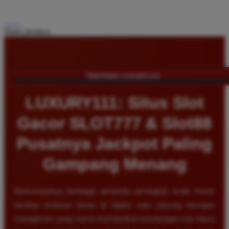
Share product:
TENTANG LUXURY111
LUXURY111: Situs Slot
Gacor SLOT777 & Slot88
Pusatnya Jackpot Paling
Gampang Menang
Berkumpulnya berbagai penyedia perangkat lunak mesin
taruhan terbesar dunia di dalam satu payung naungan
manajemen yang sama memberikan keuntungan luar biasa