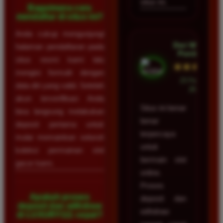
situs ini.
Bagaimana cara
mendaftar di situs ini?
Anda cukup mengunjungi
Dwi Wijaya •
halaman pendaftaran pada
Pontianak
situs resmi kami lalu
★★★★★
mengisi formulir dengan
23 Februari
data diri yang valid. Setelah
2026
akun terverifikasi Anda
Situs ini benar
bisa langsung melakukan
benar
deposit pertama untuk
terpercaya
mulai memainkan seluruh
untuk
koleksi permainan slot
bermain slot
gacor kami.
online.
Proses
Apakah proses
deposit dan
deposit dan withdraw
withdraw
di LUXURY111 cepat?