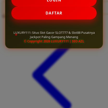
Twistshake
CLAIM BONUS
TY Toys
DAFTAR
Share product:
U
LUXURY111: Situs Slot Gacor SLOT777 & Slot88 Pusatnya
Jackpot Paling Gampang Menang
© Copyright 2026 LUXURY111 | SEO AZL
V
Veja
Vitaflow
Vtech
W
Waterland
Wellness
X