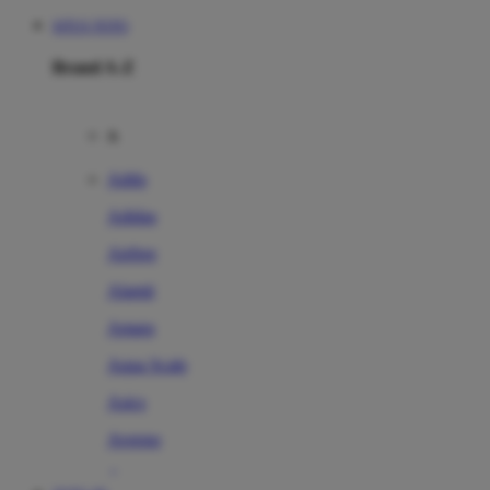
SITUS TOTO
Brand A-Z
A
Addo
Adidas
Airfree
Alamii
Amara
Aqua Scale
Asics
Aveeno
Awan