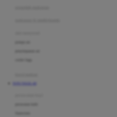
pengolah makanan
Joolz
Jujube
makanan & multivitamin
K
alat menyusui
Kiddycuts
pompa asi
Kumon
penyimpanan asi
L
cooler bags
Leapfrog
kursi makan
Leclerc
TOTO TOGEL 4D
Lee Vierra
Lillebaby
perawatan bayi
Little Bird Told Me
perawatan kulit
Little Miss Janis
Sunscreen