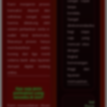
sangat cepat
Kami menjamin proses
tanpa
transaksi deposit dan
kendala.
withdraw sangat cepat
Sangat
karena didukung oleh
direkomendasikan
sistem perbankan serta e-
bagi siapa
wallet lokal terkemuka.
saja yang
Biasanya proses hanya
mencari situs
membutuhkan waktu
dengan
kurang dari tiga menit
tingkat
selama bank atau layanan
kemenangan
dompet digital sedang
tinggi dan
online.
layanan
memuaskan.
Apa saja jenis
permainan yang
tersedia di sini?
Indah
Kami menyediakan ribuan
Purnomo •