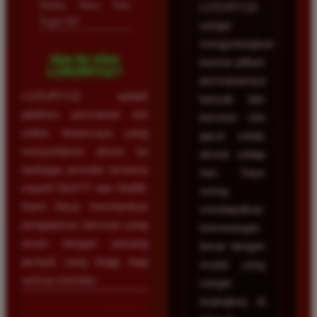
Daftar Situs Toto
LUXURY111
Togel 4D
sangat
menguntungkan
Apa itu situs
karena pilihan
LUXURY111?
permainannya
LUXURY111 adalah
banyak dan
platform permainan slot
bocoran slot
online terpercaya yang
gacor selalu
menyediakan akses ke
akurat setiap
berbagai provider ternama
hari. Saya
seperti Slot777 dan Slot88.
sering
Kami fokus memberikan
mendapatkan
pengalaman bermain yang
kemenangan
aman dengan peluang
besar dengan
jackpot yang tinggi bagi
modal yang
semua member.
sangat
terjangkau di