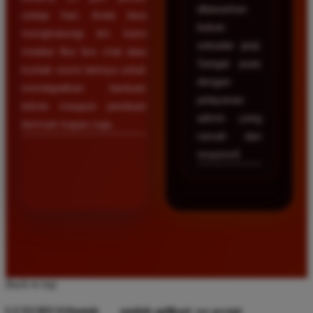
ditawarkan
setiap hari. Anda bisa
bukan
menghubungi tim kami
sekadar janji.
melalui fitur live chat atau
Sangat puas
kontak resmi lainnya untuk
dengan
mendapatkan bantuan
pelayanan
teknis maupun panduan
admin yang
bermain kapan saja.
ramah dan
responsif.
Back to top
LUXURY111
butuh
unduh aplikasi
we accept