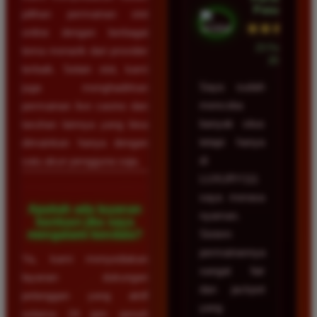
Pasuruan
pilihan permainan slot
★★★★★
online dengan berbagai
23 Februari
tema menarik dari provider
2026
terbaik. Selain slot, kami
Saya sudah
juga menghadirkan
mencoba
permainan live casino dan
banyak situs
taruhan lainnya yang bisa
tetapi hanya
dimainkan hanya dengan
di
satu akun pengguna saja.
LUXURY111
saya merasa
Apakah ada layanan
nyaman.
bantuan jika saya
mengalami kendala?
Sistem
permainannya
Ya, kami menyediakan
sangat fair
layanan dukungan
dan jackpot
pelanggan yang aktif
yang
selama 24 jam penuh