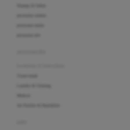
London Taxi
Shampo & Sabun
Love To Dream
perawatan rambut
perawatan mulut
M
perawatan diri
Magformers
Mama's Choice
perawatan ibu
Mamas&Papas
kesehatan & kebersihan
Mamaway
Tissue basah
Maxi Cosi
Laundry & Cleaning
Megabloks
Medical
Micro
Air Purifier & Humidifier
MiDeer
Mimi & Lula
potty
Mini Monkey