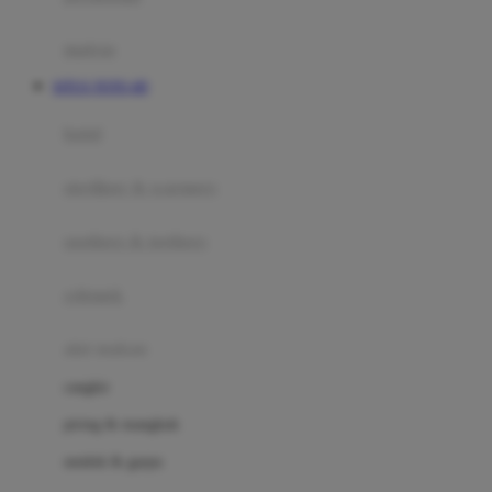
Happy Tummy
Hauck
matras
Havaianas
SITUS TOTO 4D
Hegen
botol
Hot Wheels
sterilizer & warmers
Hybrid
soothers & teethers
I
Inlacta DHA
celemek
Interlac
alat makan
Ivenet
cangkir
J
piring & mangkuk
Jack N Jill
sendok & garpu
Joie